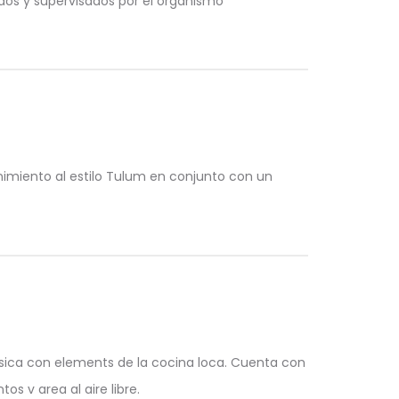
ados y supervisados por el organismo
nimiento al estilo Tulum en conjunto con un
ica con elements de la cocina loca. Cuenta con
s v area al aire libre.