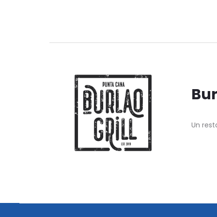
Bur
Un rest