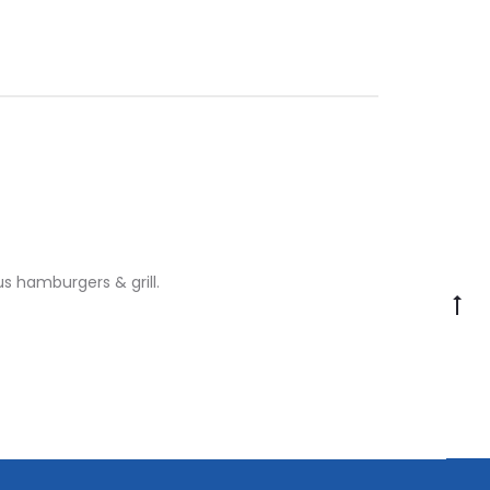
s hamburgers & grill.
Go
to
to