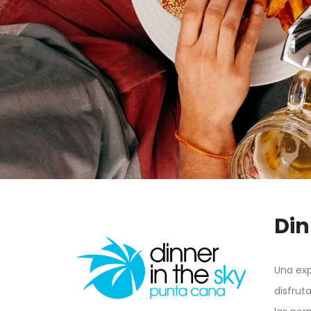
Din
Una exp
disfrut