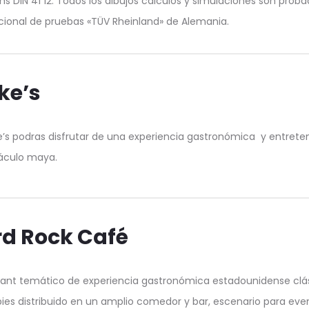
ms DIN 41 12. Todos los dibujos cálculos y simulaciones son prob
cional de pruebas «TÜV Rheinland» de Alemania.
ke’s
’s podras disfrutar de una experiencia gastronómica y entrete
áculo maya.
d Rock Café
ant temático de experiencia gastronómica estadounidense clás
pies distribuido en un amplio comedor y bar, escenario para evento