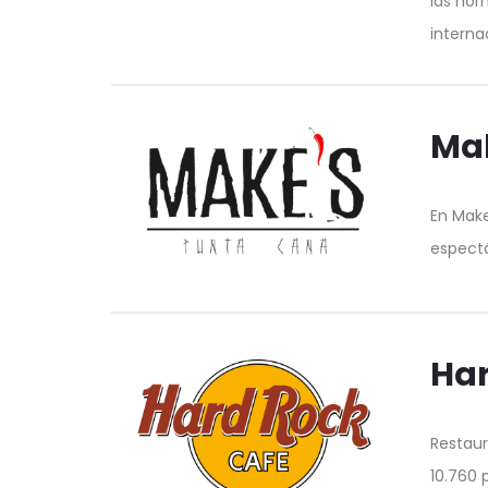
las nor
interna
Ma
En Make
espect
Har
Restaur
10.760 