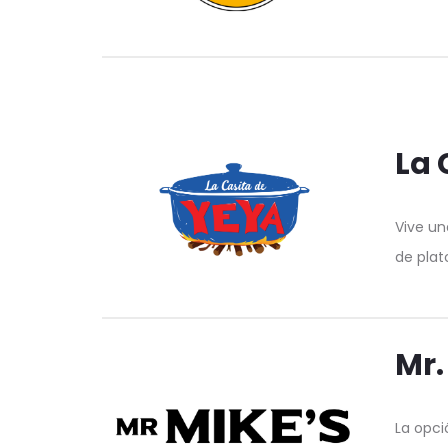
La 
Vive un
de plat
Mr.
La opci