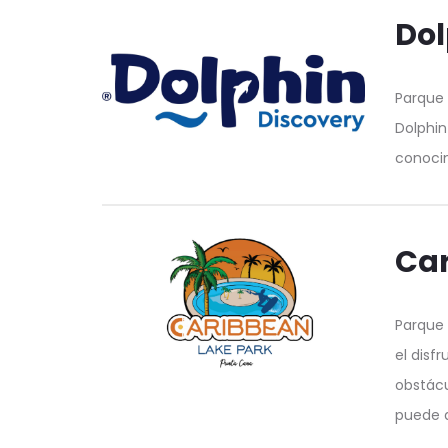
Dol
Parque 
Dolphin
conocim
Car
Parque 
el disf
obstácu
puede d